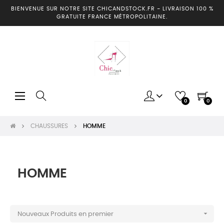
BIENVENUE SUR NOTRE SITE CHICANDSTOCK.FR
-
LIVRAISON 100 %
GRATUITE FRANCE MÉTROPOLITAINE.
Basculer
☰
0
0
la
navigation
CHAUSSURES
HOMME
HOMME

Nouveaux Produits en premier