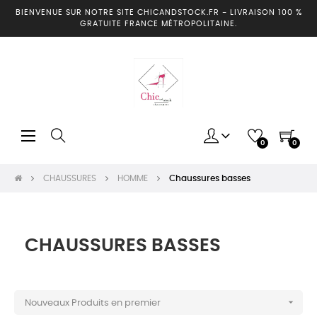
BIENVENUE SUR NOTRE SITE CHICANDSTOCK.FR
-
LIVRAISON 100 %
GRATUITE FRANCE MÉTROPOLITAINE.
Basculer
☰
0
0
la
navigation
CHAUSSURES
HOMME
Chaussures basses
CHAUSSURES BASSES

Nouveaux Produits en premier