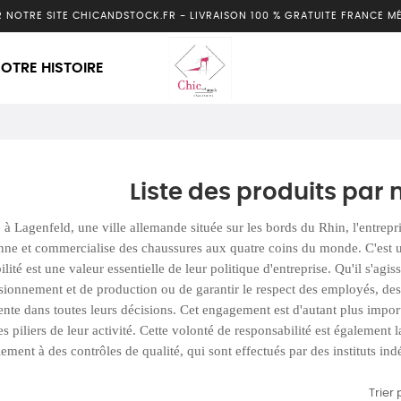
R NOTRE SITE CHICANDSTOCK.FR
-
LIVRAISON 100 % GRATUITE FRANCE M
OTRE HISTOIRE
Liste des produits pa
 à Lagenfeld, une ville allemande située sur les bords du Rhin, l'entrep
nne et commercialise des chaussures aux quatre coins du monde. C'est un
lité est une valeur essentielle de leur politique d'entreprise. Qu'il s'agi
sionnement et de production ou de garantir le respect des employés, des f
nte dans toutes leurs décisions. Cet engagement est d'autant plus import
es piliers de leur activité. Cette volonté de responsabilité est également 
lement à des contrôles de qualité, qui sont effectués par des instituts in
Trier 