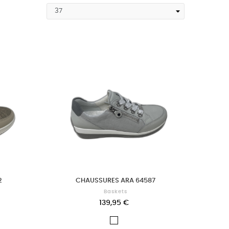
2
CHAUSSURES ARA 64587
Baskets
139,95 €
Blanc