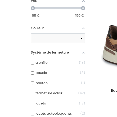
Prix
65
€
150
€
Couleur
Système de fermeture
a enfiler
13
boucle
3
bouton
1
Bas
fermeture eclair
42
lacets
13
lacets autobloquants
2