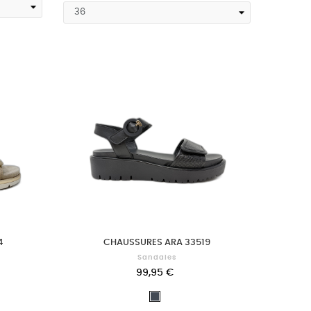
4
CHAUSSURES ARA 33519
Sandales
99,95 €
Noir