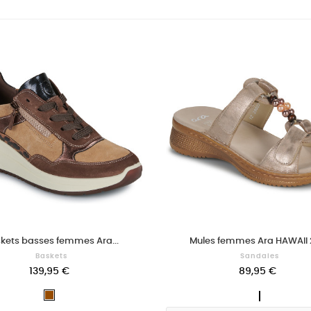
kets basses femmes Ara...
Mules femmes Ara HAWAII 2.
Baskets
Sandales
139,95 €
89,95 €
DORE
Marron