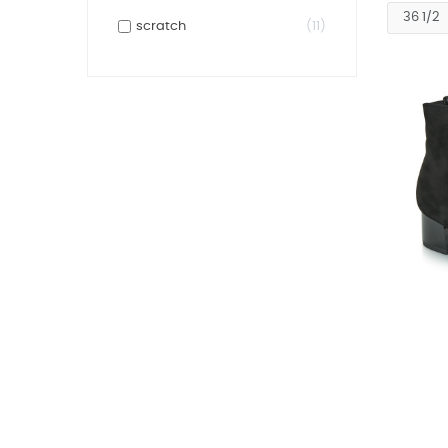
scratch
11