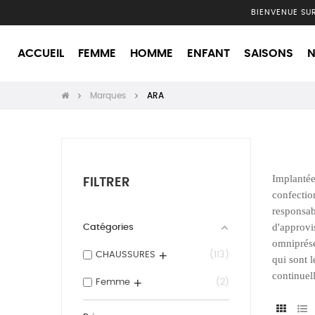
BIENVENUE SU
ACCUEIL
FEMME
HOMME
ENFANT
SAISONS
N
Marques
ARA
Implantée
FILTRER
confectio
responsabi
d'approvi
Catégories
omniprése
CHAUSSURES
113
qui sont l
continuel
Femme
2