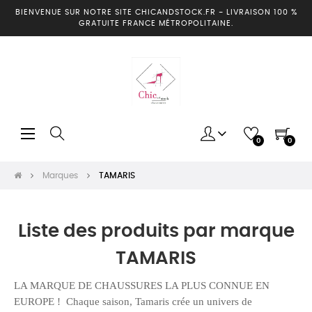
BIENVENUE SUR NOTRE SITE CHICANDSTOCK.FR
-
LIVRAISON 100 %
GRATUITE FRANCE MÉTROPOLITAINE.
Basculer
☰
0
0
la
navigation
Marques
TAMARIS
Liste des produits par marque
TAMARIS
LA MARQUE DE CHAUSSURES LA PLUS CONNUE EN
EUROPE ! Chaque saison, Tamaris crée un univers de