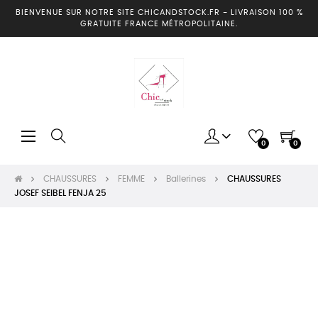
BIENVENUE SUR NOTRE SITE CHICANDSTOCK.FR
-
LIVRAISON 100 %
GRATUITE FRANCE MÉTROPOLITAINE.
Basculer
☰
0
0
la
navigation
CHAUSSURES
FEMME
Ballerines
CHAUSSURES
JOSEF SEIBEL FENJA 25