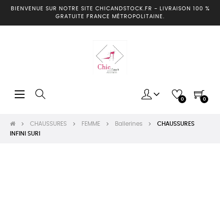
BIENVENUE SUR NOTRE SITE CHICANDSTOCK.FR
-
LIVRAISON 100 %
GRATUITE FRANCE MÉTROPOLITAINE.
Basculer
☰
0
0
la
navigation
CHAUSSURES
FEMME
Ballerines
CHAUSSURES
INFINI SURI