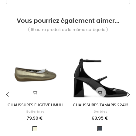
Vous pourriez également aimer...
( 16 autre produit de la même catégorie )
CHAUSSURES FUGITVE LIMULL
CHAUSSURES TAMARIS 22412
‹
›
Ballerines
Derbies
79,90 €
69,95 €
Beige
Noir