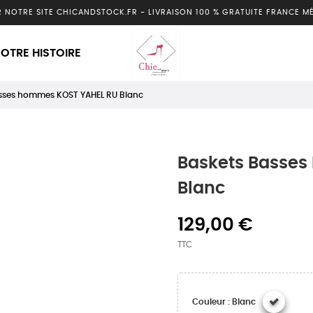
R NOTRE SITE CHICANDSTOCK.FR
-
LIVRAISON 100 % GRATUITE FRANCE M
OTRE HISTOIRE
sses hommes KOST YAHEL RU Blanc
Baskets Basse
Blanc
129,00 €
TTC
Couleur : Blanc