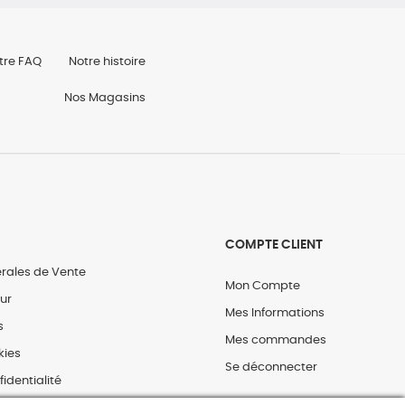
tre FAQ
Notre histoire
Nos Magasins
COMPTE CLIENT
rales de Vente
Mon Compte
our
Mes Informations
s
Mes commandes
kies
Se déconnecter
fidentialité