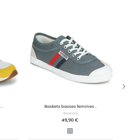
›
..
Baskets basses femmes...
B
Baskets
49,90 €
Gris