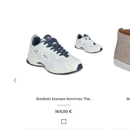
‹
Baskets basses femmes The...
B
Baskets
169,00 €
Blanc