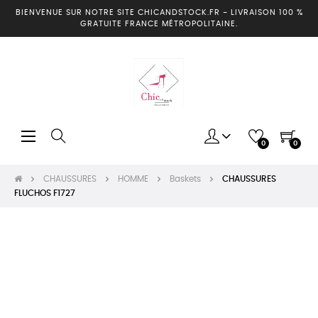
BIENVENUE SUR NOTRE SITE CHICANDSTOCK.FR
-
LIVRAISON 100 %
GRATUITE FRANCE MÉTROPOLITAINE.
Basculer
☰
0
0
la
navigation
CHAUSSURES
HOMME
Baskets
CHAUSSURES
FLUCHOS F1727