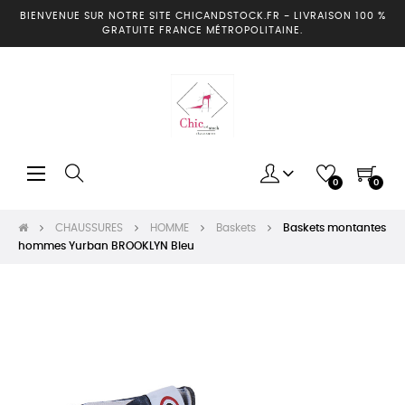
BIENVENUE SUR NOTRE SITE CHICANDSTOCK.FR
-
LIVRAISON 100 %
GRATUITE FRANCE MÉTROPOLITAINE.
Basculer
☰
0
0
la
navigation
CHAUSSURES
HOMME
Baskets
Baskets montantes
hommes Yurban BROOKLYN Bleu