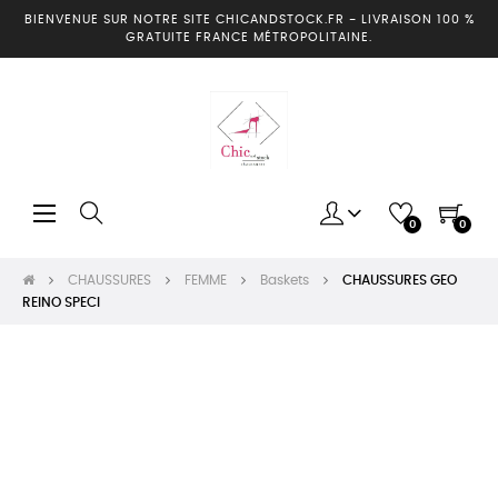
BIENVENUE SUR NOTRE SITE CHICANDSTOCK.FR
-
LIVRAISON 100 %
GRATUITE FRANCE MÉTROPOLITAINE.
Basculer
☰
0
0
la
navigation
CHAUSSURES
FEMME
Baskets
CHAUSSURES GEO
REINO SPECI