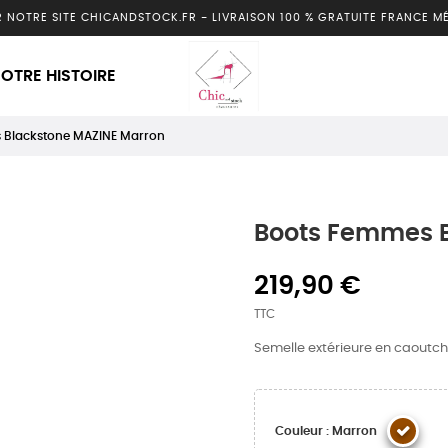
R NOTRE SITE CHICANDSTOCK.FR
-
LIVRAISON 100 % GRATUITE FRANCE M
OTRE HISTOIRE
 Blackstone MAZINE Marron
Boots Femmes B
219,90 €
TTC
Semelle extérieure en caoutch
Couleur : Marron