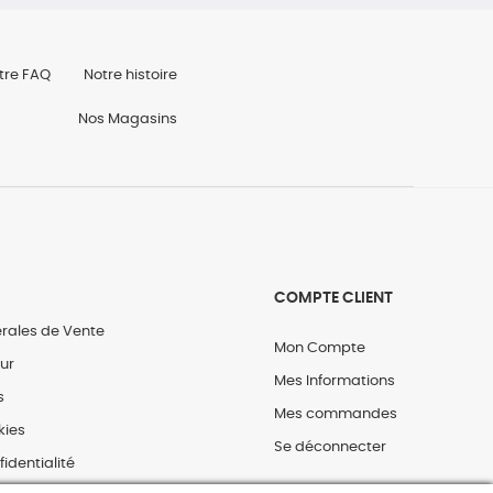
tre FAQ
Notre histoire
Nos Magasins
COMPTE CLIENT
rales de Vente
Mon Compte
our
Mes Informations
s
Mes commandes
kies
Se déconnecter
fidentialité