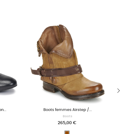
›
n...
Boots femmes Airstep /...
Boots
265,00 €
Marron