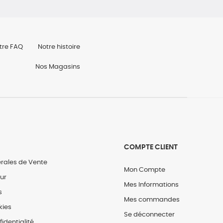
tre FAQ
Notre histoire
Nos Magasins
COMPTE CLIENT
rales de Vente
Mon Compte
our
Mes Informations
s
Mes commandes
kies
Se déconnecter
fidentialité