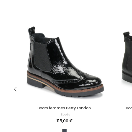
‹
Boots femmes Betty London...
Boo
Boots
115,00 €
Noir