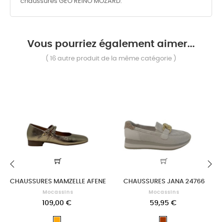
chaussures GEO REINO MOZARD.
Vous pourriez également aimer...
( 16 autre produit de la même catégorie )
CHAUSSURES MAMZELLE AFENE
CHAUSSURES JANA 24766
‹
›
Mocassins
Mocassins
109,00 €
59,95 €
OR
ACAJOU