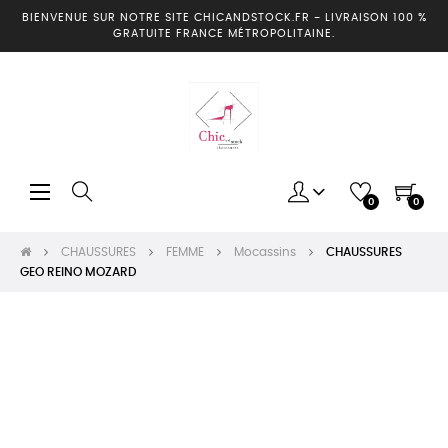
BIENVENUE SUR NOTRE SITE CHICANDSTOCK.FR
-
LIVRAISON 100 %
GRATUITE FRANCE MÉTROPOLITAINE.
Basculer
☰
0
0
la
navigation
CHAUSSURES
FEMME
Mocassins
CHAUSSURES
GEO REINO MOZARD