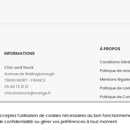
À PROPOS
INFORMATIONS
Conditions Géné
Chic and Stock
Politique de ret
Avenue de Wellingborough
Mentions légale
79000 NIORT - FRANCE
05 49 73 21 31
Politique de coo
‎chicandstock@orange.fr
Politique de Con
acceptez l’utilisation de cookies nécessaires au bon fonctionneme
© 2025 Chic and Stock – Tous droits réservés Site web réalisé par
Dam
de confidentialité ou gérer vos préférences à tout moment.