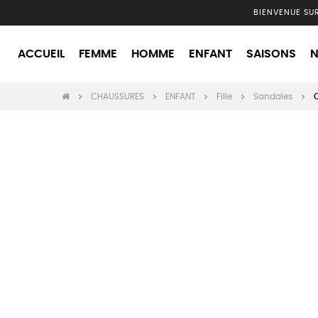
BIENVENUE SU
ACCUEIL
FEMME
HOMME
ENFANT
SAISONS
N
CHAUSSURES
ENFANT
Fille
Sandales