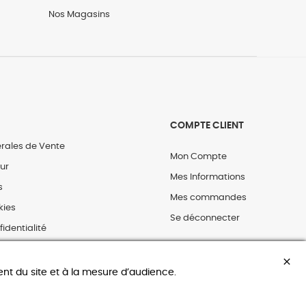
Nos Magasins
COMPTE CLIENT
rales de Vente
Mon Compte
our
Mes Informations
s
Mes commandes
kies
Se déconnecter
fidentialité
close
nt du site et à la mesure d’audience.
ien ROBERT