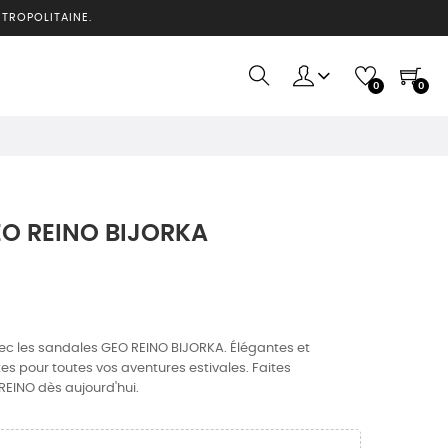
ÉTROPOLITAINE.
0
0
O REINO BIJORKA
vec les sandales GEO REINO BIJORKA. Élégantes et
tes pour toutes vos aventures estivales. Faites
 REINO dès aujourd'hui.