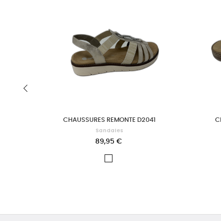
‹
CHAUSSURES REMONTE D2041
C
Sandales
89,95 €
Blanc