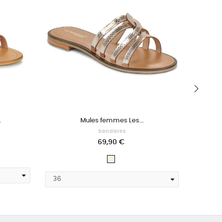
›
.
Mules femmes Les...
M
Sandales
69,90 €
Beige