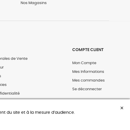
Nos Magasins
COMPTE CLIENT
rales de Vente
Mon Compte
our
Mes Informations
s
Mes commandes
kies
Se déconnecter
fidentialité
close
nt du site et à la mesure d’audience.
ien ROBERT