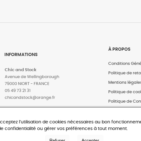
À PROPOS
INFORMATIONS
Conditions Géné
Chic and Stock
Politique de ret
Avenue de Wellingborough
Mentions légale
79000 NIORT - FRANCE
05 49 73 21 31
Politique de coo
‎chicandstock@orange.fr
Politique de Con
acceptez l’utilisation de cookies nécessaires au bon fonctionneme
© 2025 Chic and Stock – Tous droits réservés Site web réalisé par
Dam
de confidentialité ou gérer vos préférences à tout moment.
Refuser
Accepter