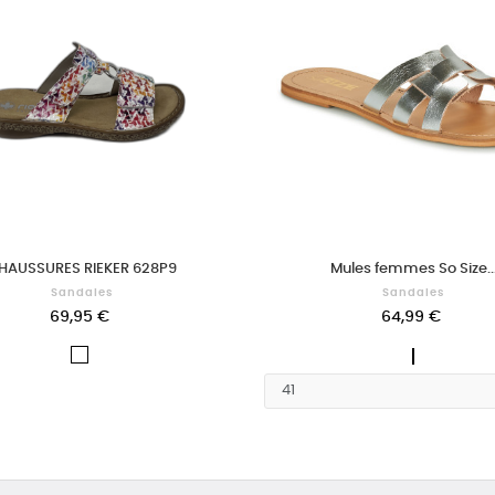
HAUSSURES RIEKER 628P9
Mules femmes So Size..
Sandales
Sandales
69,95 €
64,99 €
Argenté
MULTI