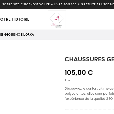
R NOTRE SITE CHICANDSTOCK.FR
-
LIVRAISON 100 % GRATUITE FRANCE M
OTRE HISTOIRE
ES GEO REINO BIJORKA
CHAUSSURES GE
105,00 €
TTC
Découvrez le confort ultime a
polyvalentes, elles sont parfai
l'expérience de la qualité GEO