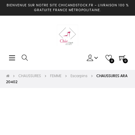
BIENVENUE SUR NOTRE SITE CHICANDSTOCK.FR
-
LIVRAISON 100 %
GRATUITE FRANCE MÉTROPOLITAINE.
Basculer
☰
0
0
la
navigation
CHAUSSURES
FEMME
Escarpins
CHAUSSURES ARA
20402