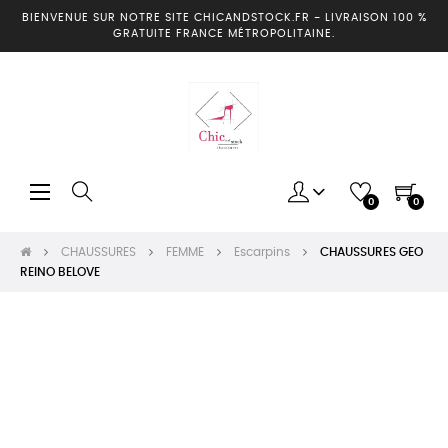
BIENVENUE SUR NOTRE SITE CHICANDSTOCK.FR
-
LIVRAISON 100 %
GRATUITE FRANCE MÉTROPOLITAINE.
Basculer
☰
0
0
la
navigation
CHAUSSURES
FEMME
Escarpins
CHAUSSURES GEO
REINO BELOVE