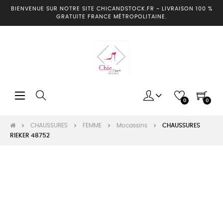
BIENVENUE SUR NOTRE SITE CHICANDSTOCK.FR
-
LIVRAISON 100 %
GRATUITE FRANCE MÉTROPOLITAINE.
Basculer
☰
0
0
la
navigation
CHAUSSURES
FEMME
Mocassins
CHAUSSURES
RIEKER 48752