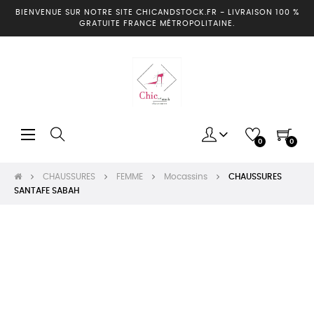
BIENVENUE SUR NOTRE SITE CHICANDSTOCK.FR
-
LIVRAISON 100 %
GRATUITE FRANCE MÉTROPOLITAINE.
Basculer
☰
0
0
la
navigation
CHAUSSURES
FEMME
Mocassins
CHAUSSURES
SANTAFE SABAH