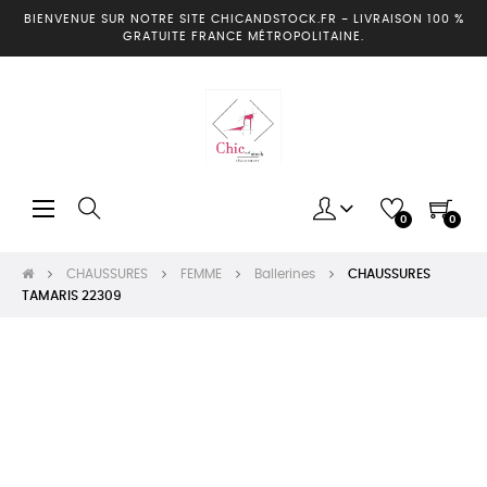
BIENVENUE SUR NOTRE SITE CHICANDSTOCK.FR
-
LIVRAISON 100 %
GRATUITE FRANCE MÉTROPOLITAINE.
Basculer
☰
0
0
la
navigation
CHAUSSURES
FEMME
Ballerines
CHAUSSURES
TAMARIS 22309